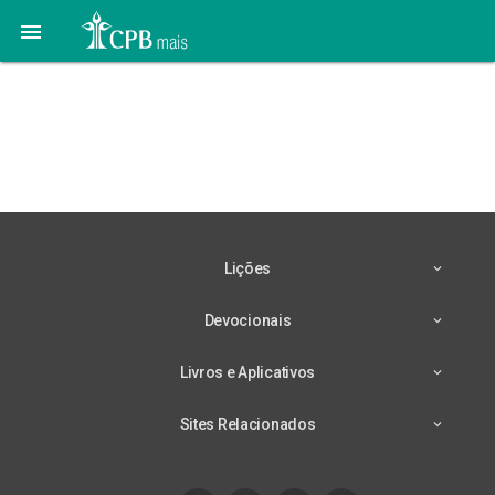

O grande livro de
histórias #09 | O HOMEM
EGOÍSTA
Lições
Devocionais
Livros e Aplicativos
Sites Relacionados