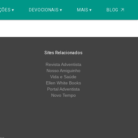
ÇÕES ▾
DEVOCIONAIS ▾
MAIS ▾
BLOG
⇱
Sites Relacionados
Revista Adventista
Nosso Amiguinho
Vida e Saúde
Ellen White Books
Portal Adventista
Novo Tempo