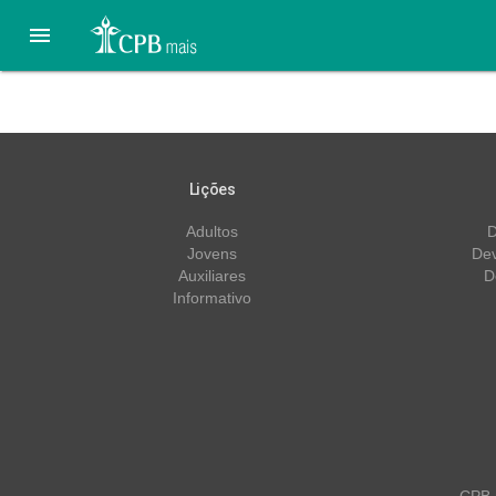

Tá de brincadeira! #09 | 
Lições
Adultos
D
Jovens
Dev
Auxiliares
D
Informativo