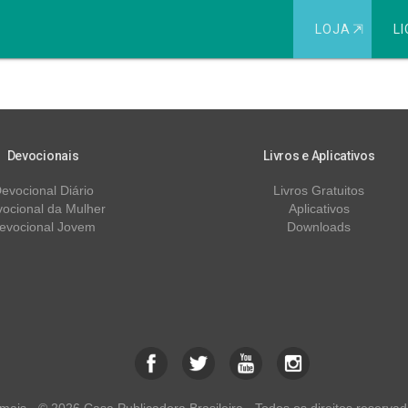
LOJA
⇱
LI
JOGO DA DICA
Devocionais
Livros e Aplicativos
evocional Diário
Livros Gratuitos
ocional da Mulher
Aplicativos
evocional Jovem
Downloads