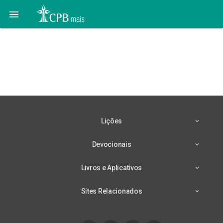

Tá na Revista #03 |
Nosso Amiguinho Março
2021
Lições
Devocionais
Livros e Aplicativos
Sites Relacionados