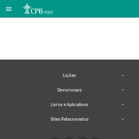

Tá na Revista #05 |
Nosso Amiguinho Maio
2021
Lições
Devocionais
Livros e Aplicativos
Sites Relacionados