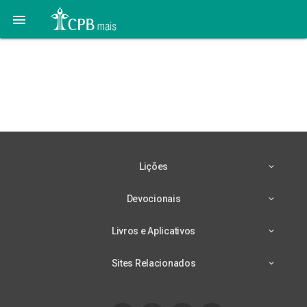

Tá na Revista #09 |
Nosso Amiguinho
Setembro 2021
Lições
Devocionais
Livros e Aplicativos
Sites Relacionados