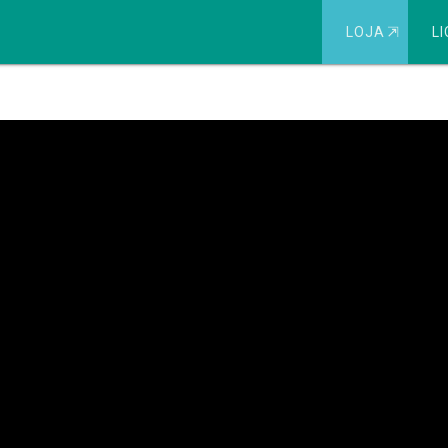
LOJA
⇱
LI
r (Is 5:1-7)