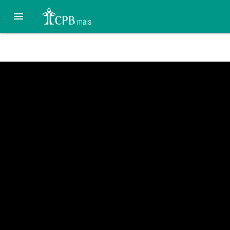

Um Sinistro Cântico de Amo