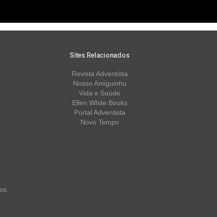
Sites Relacionados
Revista Adventista
Nosso Amiguinho
Vida e Saúde
Ellen White Books
Portal Adventista
Novo Tempo
os.