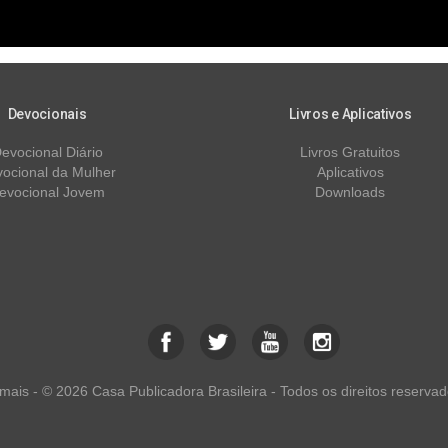
Devocionais
Livros e Aplicativos
evocional Diário
Livros Gratuitos
ocional da Mulher
Aplicativos
evocional Jovem
Downloads
ais - © 2026 Casa Publicadora Brasileira - Todos os direitos reservad