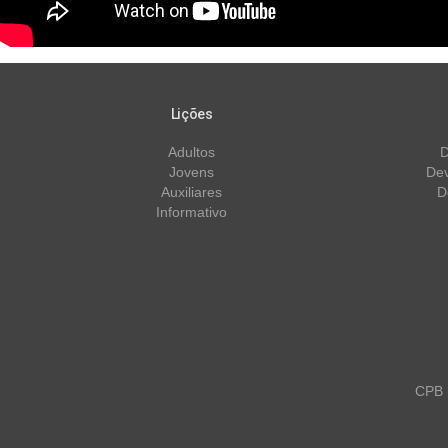
Lições
Adultos
D
Jovens
Dev
Auxiliares
D
Informativo
CPB m